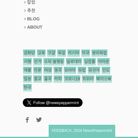
칼럼
추천
BLOG
ABOUT
공화당
교육
구글
독일
러시아
미국
분리독립
서평
선거
소득 불평등
슬로데이
실업률
아마존
애플
언론
여성
영국
오바마
유럽
유전자
인도
일본
종교
중국
커피
코로나19
트위터
페이스북
한국
FEEDBACK
,
2026
NewsPeppermint