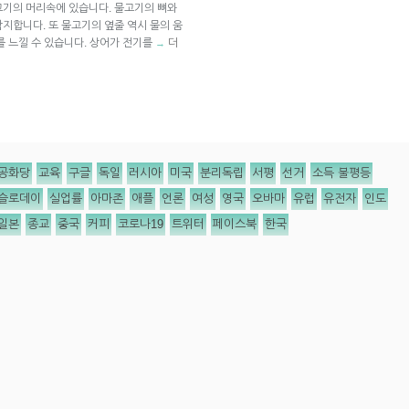
고기의 머리속에 있습니다. 물고기의 뼈와
지합니다. 또 물고기의 옆줄 역시 물의 움
를 느낄 수 있습니다. 상어가 전기를
더
→
공화당
교육
구글
독일
러시아
미국
분리독립
서평
선거
소득 불평등
슬로데이
실업률
아마존
애플
언론
여성
영국
오바마
유럽
유전자
인도
일본
종교
중국
커피
코로나19
트위터
페이스북
한국