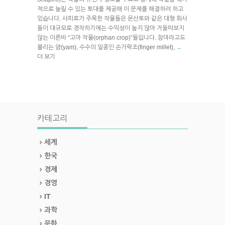
적으로 늘릴 수 있는 토대를 제공해 이 문제를 해결하려 하고
있습니다. 샤피로가 주목한 작물들은 몬산토와 같은 대형 회사
들이 대규모로 경작하기에는 수익성이 높지 않아 거들떠보지
않는 이른바 “고아 작물(orphan crop)”들입니다. 참마라고도
불리는 얌(yam), 수수의 일종인 손가락조(finger millet),
→
더 보기
카테고리
세계
한국
경제
경영
IT
과학
문화