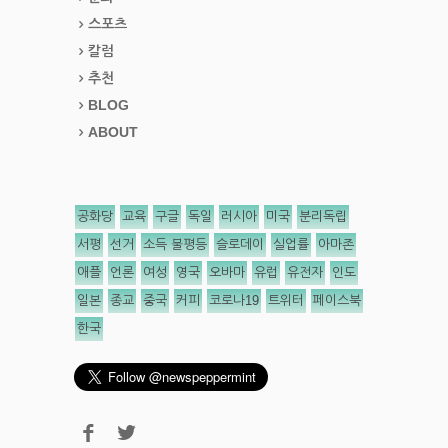
스포츠
칼럼
추천
BLOG
ABOUT
공화당
교육
구글
독일
러시아
미국
분리독립
서평
선거
소득 불평등
슬로데이
실업률
아마존
애플
언론
여성
영국
오바마
유럽
유전자
인도
일본
종교
중국
커피
코로나19
트위터
페이스북
한국