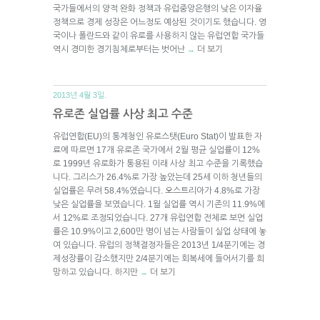
국가들에서의 양적 완화 정책과 유럽중앙은행의 낮은 이자율
정책으로 경제 성장은 어느정도 예상된 것이기도 했습니다. 영
국이나 폴란드와 같이 유로를 사용하지 않는 유럽연합 국가들
역시 경미한 경기침체로부터는 벗어난
더 보기
→
2013년 4월 3일.
유로존 실업률 사상 최고 수준
유럽연합(EU)의 통계청인 유로스탯(Euro Stat)이 발표한 자
료에 따르면 17개 유로존 국가에서 2월 평균 실업률이 12%
로 1999년 유로화가 통용된 이래 사상 최고 수준을 기록했습
니다. 그리스가 26.4%로 가장 높았는데 25세 이하 청년들의
실업률은 무려 58.4%였습니다. 오스트리아가 4.8%로 가장
낮은 실업률을 보였습니다. 1월 실업률 역시 기존의 11.9%에
서 12%로 조정되었습니다. 27개 유럽연합 전체로 보면 실업
률은 10.9%이고 2,600만 명이 넘는 사람들이 실업 상태에 놓
여 있습니다. 유럽의 정책결정자들은 2013년 1/4분기에는 경
제성장률이 감소했지만 2/4분기에는 회복세에 들어서기를 희
망하고 있습니다. 하지만
더 보기
→