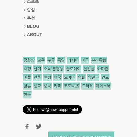
스포츠
칼럼
추천
BLOG
ABOUT
공화당
교육
구글
독일
러시아
미국
분리독립
서평
선거
소득 불평등
슬로데이
실업률
아마존
애플
언론
여성
영국
오바마
유럽
유전자
인도
일본
종교
중국
커피
코로나19
트위터
페이스북
한국