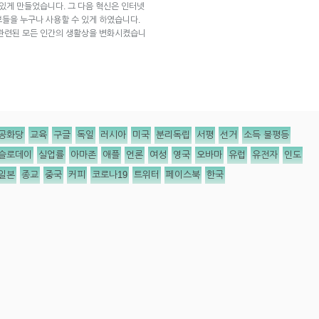
 있게 만들었습니다. 그 다음 혁신은 인터넷
들을 누구나 사용할 수 있게 하였습니다.
 관련된 모든 인간의 생활상을 변화시켰습니
공화당
교육
구글
독일
러시아
미국
분리독립
서평
선거
소득 불평등
슬로데이
실업률
아마존
애플
언론
여성
영국
오바마
유럽
유전자
인도
일본
종교
중국
커피
코로나19
트위터
페이스북
한국