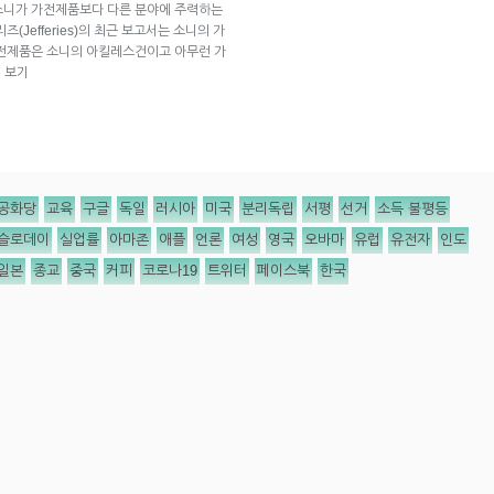
소니가 가전제품보다 다른 분야에 주력하는
Jefferies)의 최근 보고서는 소니의 가
가전제품은 소니의 아킬레스건이고 아무런 가
 보기
공화당
교육
구글
독일
러시아
미국
분리독립
서평
선거
소득 불평등
슬로데이
실업률
아마존
애플
언론
여성
영국
오바마
유럽
유전자
인도
일본
종교
중국
커피
코로나19
트위터
페이스북
한국