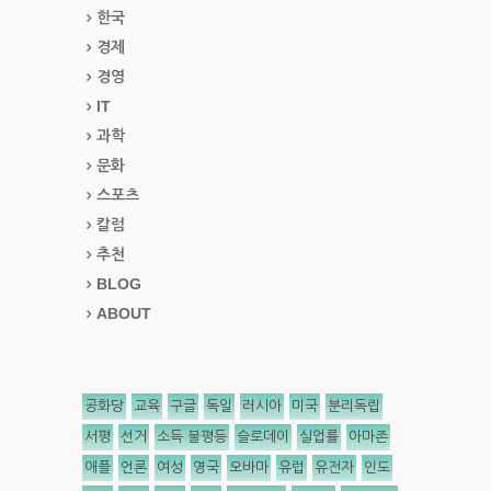
한국
경제
경영
IT
과학
문화
스포츠
칼럼
추천
BLOG
ABOUT
공화당
교육
구글
독일
러시아
미국
분리독립
서평
선거
소득 불평등
슬로데이
실업률
아마존
애플
언론
여성
영국
오바마
유럽
유전자
인도