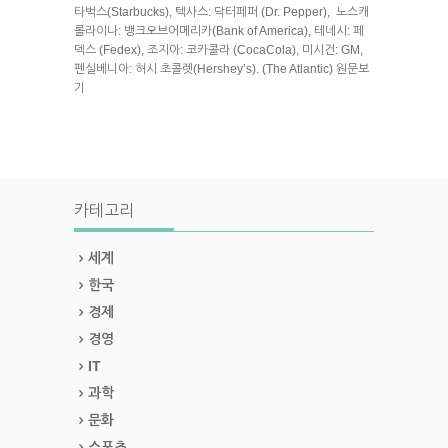
타벅스(Starbucks), 텍사스: 닥터페퍼 (Dr. Pepper), 노스캐
롤라이나: 뱅크오브어메리카(Bank of America), 테네시: 페
덱스 (Fedex), 조지아: 코카콜라 (CocaCola), 미시건: GM,
펜실베니아: 허시 초콜렛(Hershey’s). (The Atlantic) 원문보
기
카테고리
세계
한국
경제
경영
IT
과학
문화
스포츠