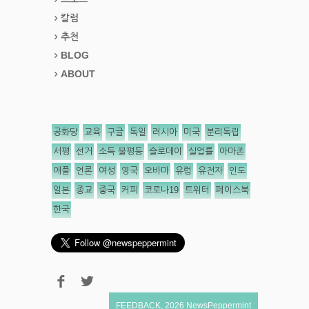
칼럼
추천
BLOG
ABOUT
공화당
교육
구글
독일
러시아
미국
분리독립
서평
선거
소득 불평등
슬로데이
실업률
아마존
애플
언론
여성
영국
오바마
유럽
유전자
인도
일본
종교
중국
커피
코로나19
트위터
페이스북
한국
FEEDBACK
,
2026
NewsPeppermint