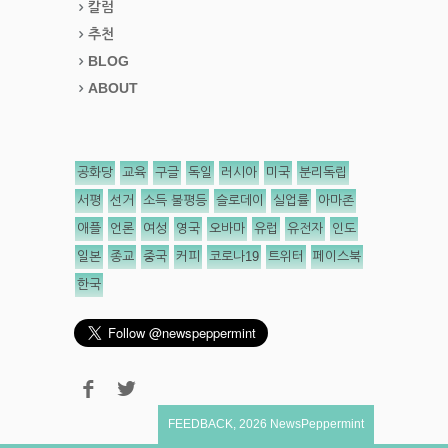
칼럼
추천
BLOG
ABOUT
공화당
교육
구글
독일
러시아
미국
분리독립
서평
선거
소득 불평등
슬로데이
실업률
아마존
애플
언론
여성
영국
오바마
유럽
유전자
인도
일본
종교
중국
커피
코로나19
트위터
페이스북
한국
FEEDBACK
,
2026
NewsPeppermint