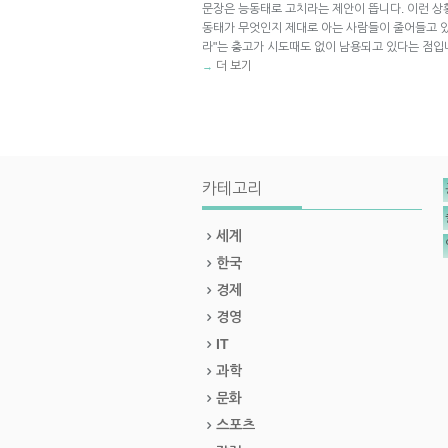
문장은 능동태로 고치라는 제안이 뜹니다. 이런 상
동태가 무엇인지 제대로 아는 사람들이 줄어들고 있다
라"는 충고가 시도때도 없이 남용되고 있다는 점입
더 보기
→
카테고리
세계
한국
경제
경영
IT
과학
문화
스포츠