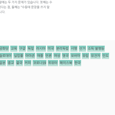
황에는 두 가지 문제가 있습니다. 첫째는 수
는 점, 둘째는 "수동태 문장을 쓰지 말
니다.
공화당
교육
구글
독일
러시아
미국
분리독립
서평
선거
소득 불평등
슬로데이
실업률
아마존
애플
언론
여성
영국
오바마
유럽
유전자
인도
일본
종교
중국
커피
코로나19
트위터
페이스북
한국