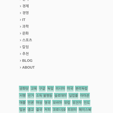
경제
경영
IT
과학
문화
스포츠
칼럼
추천
BLOG
ABOUT
공화당
교육
구글
독일
러시아
미국
분리독립
서평
선거
소득 불평등
슬로데이
실업률
아마존
애플
언론
여성
영국
오바마
유럽
유전자
인도
일본
종교
중국
커피
코로나19
트위터
페이스북