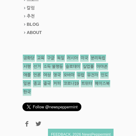
칼럼
추천
BLOG
ABOUT
공화당
교육
구글
독일
러시아
미국
분리독립
서평
선거
소득 불평등
슬로데이
실업률
아마존
애플
언론
여성
영국
오바마
유럽
유전자
인도
일본
종교
중국
커피
코로나19
트위터
페이스북
한국
FEEDBACK
,
2026
NewsPeppermint