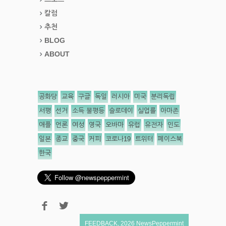
칼럼
추천
BLOG
ABOUT
공화당
교육
구글
독일
러시아
미국
분리독립
서평
선거
소득 불평등
슬로데이
실업률
아마존
애플
언론
여성
영국
오바마
유럽
유전자
인도
일본
종교
중국
커피
코로나19
트위터
페이스북
한국
FEEDBACK
,
2026
NewsPeppermint