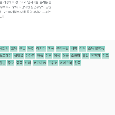
법을 개정해 비정규직과 임시직을 늘리는 등
정부로부터 중복 지급되던 실업수당도 일원
서 12~18개월로 대폭 줄였습니다. 노조는
보기
공화당
교육
구글
독일
러시아
미국
분리독립
서평
선거
소득 불평등
슬로데이
실업률
아마존
애플
언론
여성
영국
오바마
유럽
유전자
인도
일본
종교
중국
커피
코로나19
트위터
페이스북
한국