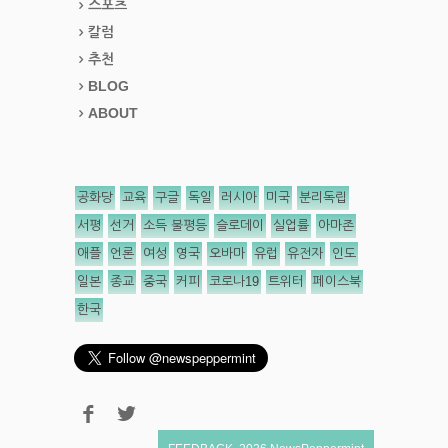
스포츠
칼럼
추천
BLOG
ABOUT
공화당
교육
구글
독일
러시아
미국
분리독립
서평
선거
소득 불평등
슬로데이
실업률
아마존
애플
언론
여성
영국
오바마
유럽
유전자
인도
일본
종교
중국
커피
코로나19
트위터
페이스북
한국