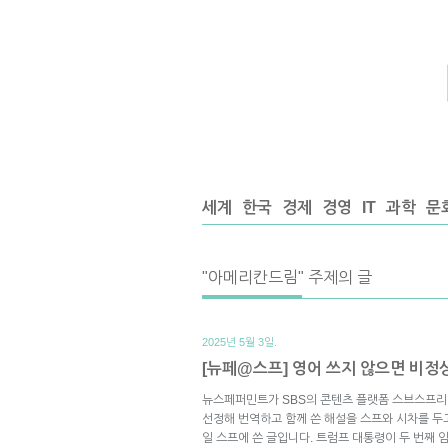
세계
한국
경제
경영
IT
과학
문
"아메리칸드림" 주제의 글
2025년 5월 3일.
[뉴페@스프] 영어 쓰지 않으면 비정
뉴스페퍼민트가 SBS의 콘텐츠 플랫폼 스브스프리
선정해 번역하고 함께 쓴 해설을 스프와 시차를 두고
일 스프에 쓴 글입니다. 트럼프 대통령이 두 번째 