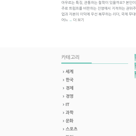
아우르는 특징, 관통하는 철학이 있을까요? 본인이
주로 트럼프를 비판하는 진영에서 지적하는 권위주의
업과 자본의 이익에 우선 복무하는 리더, 국제 무
어느
더 보기
→
카테고리
세계
한국
경제
경영
IT
과학
문화
스포츠