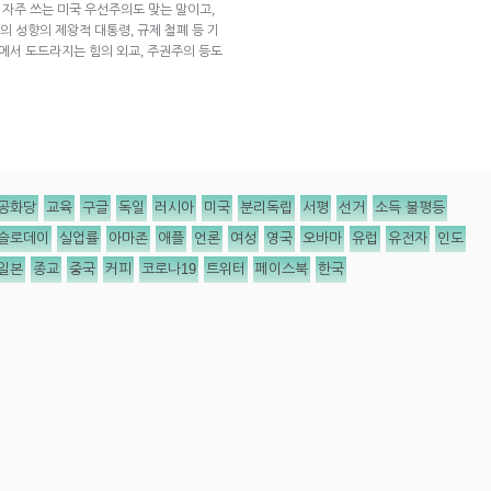
 자주 쓰는 미국 우선주의도 맞는 말이고,
 성향의 제왕적 대통령, 규제 철폐 등 기
대에서 도드라지는 힘의 외교, 주권주의 등도
공화당
교육
구글
독일
러시아
미국
분리독립
서평
선거
소득 불평등
슬로데이
실업률
아마존
애플
언론
여성
영국
오바마
유럽
유전자
인도
일본
종교
중국
커피
코로나19
트위터
페이스북
한국