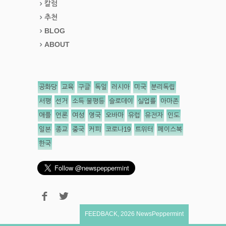
칼럼
추천
BLOG
ABOUT
공화당
교육
구글
독일
러시아
미국
분리독립
서평
선거
소득 불평등
슬로데이
실업률
아마존
애플
언론
여성
영국
오바마
유럽
유전자
인도
일본
종교
중국
커피
코로나19
트위터
페이스북
한국
FEEDBACK
,
2026
NewsPeppermint