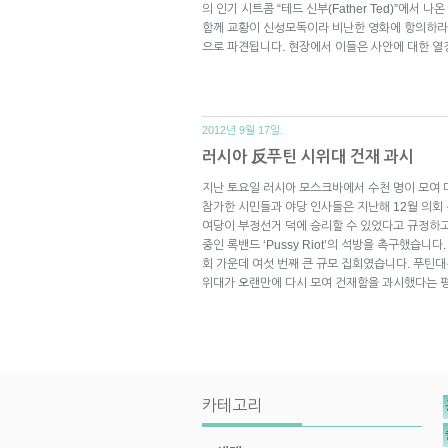
의 인기 시트콤 “테드 신부(Father Ted)”에서 
함께 교황이 신성모독이라 비난한 영화에 항의하라
으로 파견됩니다. 현장에서 이들은 사안에 대한 
2012년 9월 17일.
러시아 反푸틴 시위대 건재 과시
지난 토요일 러시아 모스크바에서 수천 명이 모여 
참가한 시민들과 야당 인사들은 지난해 12월 의회
여당이 부정선거 덕에 승리할 수 있었다고 규정하고
중인 록밴드 ‘Pussy Riot’의 석방을 촉구했습니다
회 가운데 여섯 번째 큰 규모 집회였습니다. 푸틴
위대가 오랜만에 다시 모여 건재함을 과시했다는 
카테고리