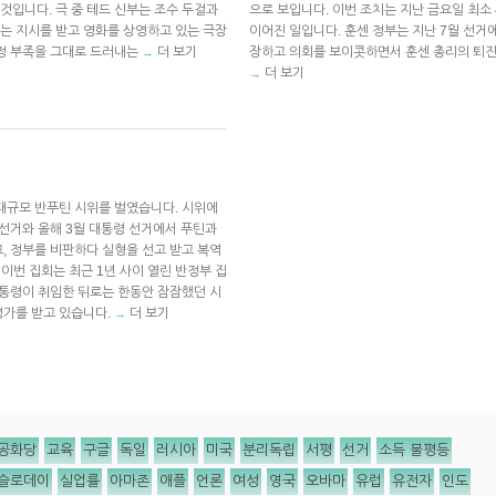
나온 것입니다. 극 중 테드 신부는 조수 두걸과
으로 보입니다. 이번 조치는 지난 금요일 최소
는 지시를 받고 영화를 상영하고 있는 극장
이어진 일입니다. 훈센 정부는 지난 7월 선거
열정 부족을 그대로 드러내는
더 보기
장하고 의회를 보이콧하면서 훈센 총리의 퇴진
→
더 보기
→
대규모 반푸틴 시위를 벌였습니다. 시위에
 선거와 올해 3월 대통령 선거에서 푸틴과
, 정부를 비판하다 실형을 선고 받고 복역
. 이번 집회는 최근 1년 사이 열린 반정부 집
대통령이 취임한 뒤로는 한동안 잠잠했던 시
평가를 받고 있습니다.
더 보기
→
공화당
교육
구글
독일
러시아
미국
분리독립
서평
선거
소득 불평등
슬로데이
실업률
아마존
애플
언론
여성
영국
오바마
유럽
유전자
인도