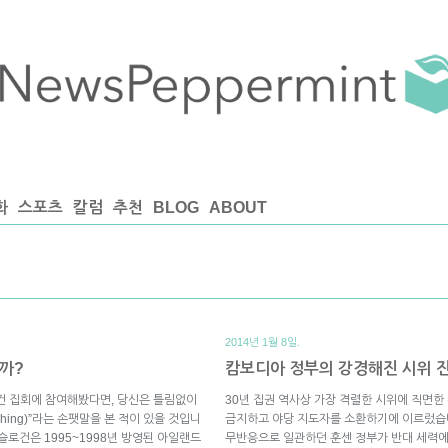
화
스포츠
칼럼
추천
BLOG
ABOUT
2014년 1월 8일.
까?
캄보디아 정부의 강경해진 시위 
건 집회에 참여해봤다면, 당신은 틀림없이
30년 집권 역사상 가장 격렬한 시위에 직면
f Thing)”라는 손팻말을 본 적이 있을 것입니
금지하고 야당 지도자를 소환하기에 이르렀습
슬로건은 1995~1998년 방영된 아일랜드
무반응으로 일관하던 훈센 정부가 반대 세력에