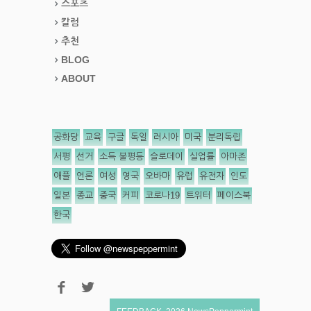
스포츠
칼럼
추천
BLOG
ABOUT
공화당
교육
구글
독일
러시아
미국
분리독립
서평
선거
소득 불평등
슬로데이
실업률
아마존
애플
언론
여성
영국
오바마
유럽
유전자
인도
일본
종교
중국
커피
코로나19
트위터
페이스북
한국