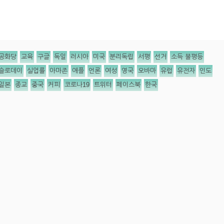
공화당
교육
구글
독일
러시아
미국
분리독립
서평
선거
소득 불평등
슬로데이
실업률
아마존
애플
언론
여성
영국
오바마
유럽
유전자
인도
일본
종교
중국
커피
코로나19
트위터
페이스북
한국