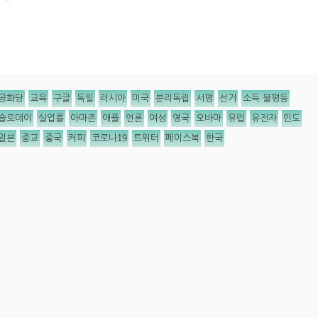
공화당
교육
구글
독일
러시아
미국
분리독립
서평
선거
소득 불평등
슬로데이
실업률
아마존
애플
언론
여성
영국
오바마
유럽
유전자
인도
일본
종교
중국
커피
코로나19
트위터
페이스북
한국