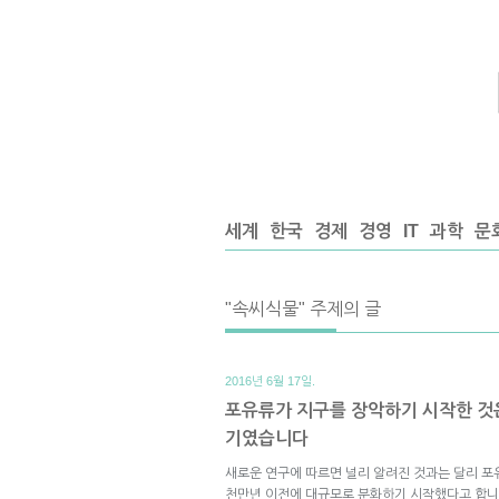
세계
한국
경제
경영
IT
과학
문
"속씨식물" 주제의 글
2016년 6월 17일.
포유류가 지구를 장악하기 시작한 것은
기였습니다
새로운 연구에 따르면 널리 알려진 것과는 달리 포
천만년 이전에 대규모로 분화하기 시작했다고 합니