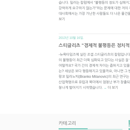
습니다. 밀러는 칼럼에서 “불평등의 정도가 심해지
강력하게 요구하지 않는가”하는 문제에 대한 저의 
대사회에서는 가장 가난한 사람들도 더 나은 물건을
보기
2013년 10월 16일.
스티글리츠 “경제적 불평등은 정치적
-뉴욕타임즈에 실린 조셉 스티글리츠의 칼럼입니다
의 불평등이 최근 더욱 심화되고 있다는 사실은 잘
어떨까요? 국가 간의 경제적 차이는 좁혀지고 있을
는? 세상은 보다 평등해지고 있을까요, 아니면 그
랑코 밀라노빅(Branko Milanovic)의 최근 연
산업혁명으로 유럽과 북미에서 엄청난 부가 창출되기
청나게 벌어지기 시작했습니다.
더 보기
→
카테고리