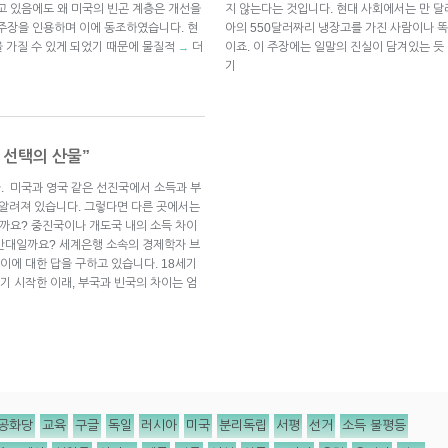
고 있음에도 왜 미국의 빈곤 계층은 개선을
지 않는다는 것입니다. 현대 사회에서는 만 
주장을 인용하며 이에 동조하였습니다. 현
아의 550달러짜리 냉장고를 가진 사람이나 똑
 가질 수 있게 되었기 때문에 물질적
더
이죠. 이 주장에는 일말의 진실이 담겨있는 듯 
→
기
 선택의 산물”
. 미국과 영국 같은 선진국에서 소득과 부
 알려져 있습니다. 그렇다면 다른 곳에서는
까요? 중진국이나 개도국 내의 소득 차이
 반대일까요? 세계은행 소속의 경제학자 브
구는 이에 대한 답을 구하고 있습니다. 18세기
 시작한 이래, 부국과 빈국의 차이는 엄
공화당
교육
구글
독일
러시아
미국
분리독립
서평
선거
소득 불평등