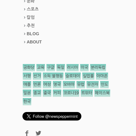
문화
스포츠
칼럼
추천
BLOG
ABOUT
공화당
교육
구글
독일
러시아
미국
분리독립
서평
선거
소득 불평등
슬로데이
실업률
아마존
애플
언론
여성
영국
오바마
유럽
유전자
인도
일본
종교
중국
커피
코로나19
트위터
페이스북
한국