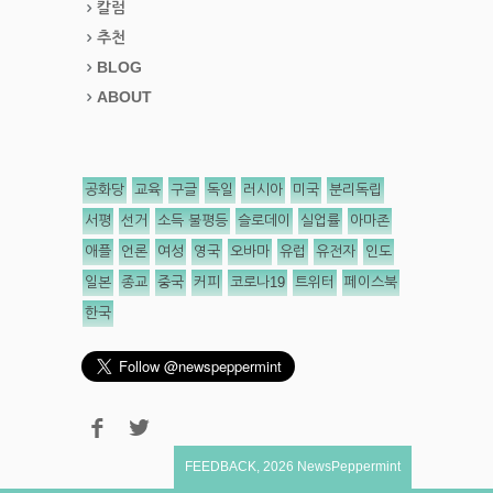
칼럼
추천
BLOG
ABOUT
공화당
교육
구글
독일
러시아
미국
분리독립
서평
선거
소득 불평등
슬로데이
실업률
아마존
애플
언론
여성
영국
오바마
유럽
유전자
인도
일본
종교
중국
커피
코로나19
트위터
페이스북
한국
FEEDBACK
,
2026
NewsPeppermint