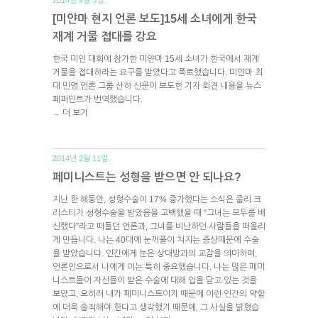
[미얀마 현지 언론 보도]15세 소녀에게 한국
재계 거물 접대를 강요
한국 미인 대회에 참가한 미얀마 15세 소녀가 한국에서 재계
거물을 접대하라는 요구를 받았다고 폭로했습니다. 미얀마 최
대 민영 언론 그룹 산하 신문이 보도한 기자 회견 내용을 뉴스
페퍼민트가 번역했습니다.
더 보기
→
2014년 2월 11일.
페미니스트는 성형을 받으면 안 되나요?
지난 한 해동안, 성형수술이 17% 증가했다는 소식은 줄리 크
리스티가 성형수술을 받았음을 고백했을 때 “그녀는 모두를 배
신했다”라고 떠들던 언론과, 그녀를 비난하던 사람들을 떠올리
게 만듭니다. 나는 40대에 눈꺼풀이 쳐지는 증상때문에 수술
을 받았습니다. 인간에게 눈은 상대방과의 교감을 의미하며,
언론인으로서 나에게 이는 특히 중요했습니다. 나는 많은 페미
니스트들이 자신들이 받은 수술에 대해 입을 닫고 있는 것을
보았고, 오히려 내가 페미니스트이기 때문에 이런 인간의 약함
에 더욱 솔직해야 한다고 생각했기 때문에, 그 사실을 밝혔습