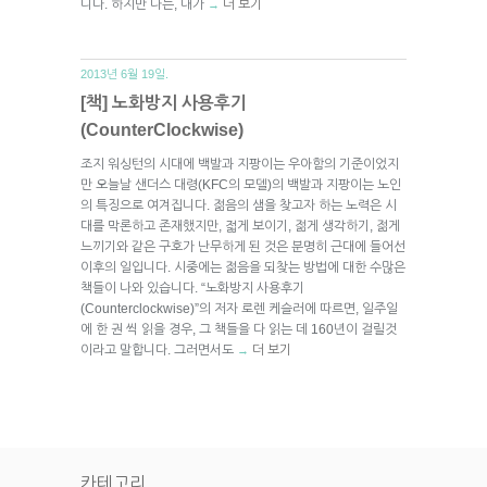
니다. 하지만 나는, 내가
더 보기
→
2013년 6월 19일.
[책] 노화방지 사용후기
(CounterClockwise)
조지 워싱턴의 시대에 백발과 지팡이는 우아함의 기준이었지
만 오늘날 샌더스 대령(KFC의 모델)의 백발과 지팡이는 노인
의 특징으로 여겨집니다. 젊음의 샘을 찾고자 하는 노력은 시
대를 막론하고 존재했지만, 젋게 보이기, 젊게 생각하기, 젊게
느끼기와 같은 구호가 난무하게 된 것은 분명히 근대에 들어선
이후의 일입니다. 시중에는 젊음을 되찾는 방법에 대한 수많은
책들이 나와 있습니다. “노화방지 사용후기
(Counterclockwise)”의 저자 로렌 케슬러에 따르면, 일주일
에 한 권 씩 읽을 경우, 그 책들을 다 읽는 데 160년이 걸릴것
이라고 말합니다. 그러면서도
더 보기
→
카테고리