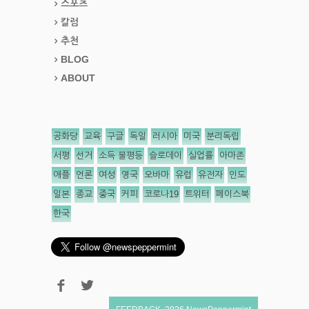
스포츠
칼럼
추천
BLOG
ABOUT
공화당
교육
구글
독일
러시아
미국
분리독립
서평
선거
소득 불평등
슬로데이
실업률
아마존
애플
언론
여성
영국
오바마
유럽
유전자
인도
일본
종교
중국
커피
코로나19
트위터
페이스북
한국