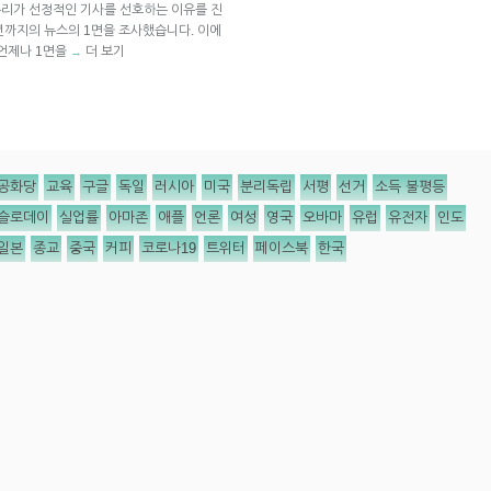
 우리가 선정적인 기사를 선호하는 이유를 진
1년까지의 뉴스의 1면을 조사했습니다. 이에
 언제나 1면을
더 보기
→
공화당
교육
구글
독일
러시아
미국
분리독립
서평
선거
소득 불평등
슬로데이
실업률
아마존
애플
언론
여성
영국
오바마
유럽
유전자
인도
일본
종교
중국
커피
코로나19
트위터
페이스북
한국