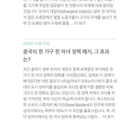
를 고기에 주입한 일당들이 한 언론사의 취재에 의해 발각된
것입니다. 상하이 데일리(Shanghai Daily)는 얼마 전 허가되
지 않은 도축장에서 몇몇 노동자들이 고기의 무게를 늘리기 위
해 갓 도축된 양의 사체에 물을
더 보기
→
2013년 11월 21일.
중국의 한 가구 한 자녀 정책 폐지, 그 효과
는?
최근 중국이 정부 조직의 개편과 함께 오랫동안 유지해온 한
가구 한 자녀 정책의 완화를 시사했는데요, 실제로 이 정책이
폐지된다면 어떤 결과가 나타날까요? 이코노미스트가 중국 최
대의 도시 샹하이를 중심으로 조사한 끝에 이른 결론은 바로
그다지 큰 변화는 없다는 것입니다. 현 정책 하에서 자녀를 두
명 가지려면, 부모 자신이 독남/독녀여야 합니다. 옥스퍼드대
학 소속의 스튜어트 배스턴(Stuart Basten)의 연구에 따르면
샹하이에서는 부부의 70%가 이 조건을 충족시킵니다. 즉, 이
미 샹하이에서는 한 자녀 원칙에 묶여있는 사람이
더 보기
→