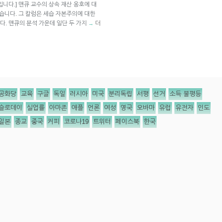
ians)입니다.] 맨큐 교수의 상속 재산 옹호에 대
습니다. 그 칼럼은 세습 자본주의에 대한
. 맨큐의 분석 가운데 일단 두 가지
더
→
공화당
교육
구글
독일
러시아
미국
분리독립
서평
선거
소득 불평등
슬로데이
실업률
아마존
애플
언론
여성
영국
오바마
유럽
유전자
인도
일본
종교
중국
커피
코로나19
트위터
페이스북
한국