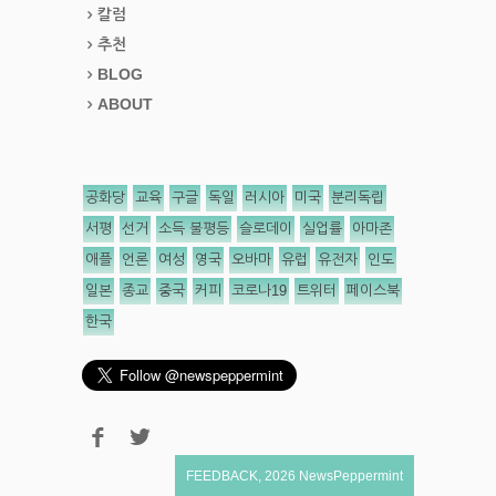
칼럼
추천
BLOG
ABOUT
공화당
교육
구글
독일
러시아
미국
분리독립
서평
선거
소득 불평등
슬로데이
실업률
아마존
애플
언론
여성
영국
오바마
유럽
유전자
인도
일본
종교
중국
커피
코로나19
트위터
페이스북
한국
FEEDBACK
,
2026
NewsPeppermint