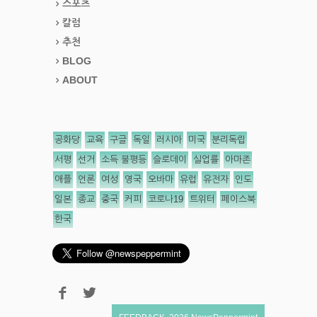
스포츠
칼럼
추천
BLOG
ABOUT
공화당
교육
구글
독일
러시아
미국
분리독립
서평
선거
소득 불평등
슬로데이
실업률
아마존
애플
언론
여성
영국
오바마
유럽
유전자
인도
일본
종교
중국
커피
코로나19
트위터
페이스북
한국