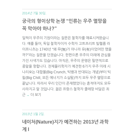
2014년 7월 30일.
궁극의 형이상학 논쟁 “인류는 우주 멸망을
꼭 막아야 하나?”
일찍이 우주의 기원이라는 질문은 철학자를 매료시켜왔습니
다. 예를 들어, 독일 철학자이자 수학자 고트프리트 빌헬름 라
이프니츠는 1740년 “왜 무(無)가 아니라 유(有)이었어만 했을
까?”라는 질문을 던졌습니다. 한편으론 우주의 미래에 관심을
가진 사색가도 있습니다. 아직은, 우주의 운명은 필연적으로
종말을 향합니다. 천체물리학자가 예견한 6가지 우주 미래 시
나리오는 대함몰(Big Crunch, 빅뱅과 반대되는 개념)부터 빅
칠(Big Chill, 모든 에너지가 소실됨)까지 모두 우주 멸망으로
끝납니다. 따라서 우리 인간이 존재했었다는 흔적마저도 모두
사라지고 말 것입니다. 젊은 프랑스 철학자 클레망 비달은 최
근
더 보기
→
2013년 1월 2일.
네이처(Nature)지가 예견하는 2013년 과학
계 I