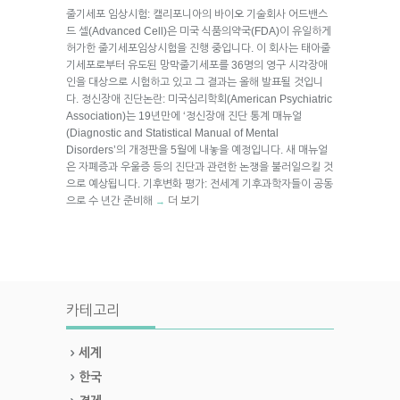
줄기세포 임상시험: 캘리포니아의 바이오 기술회사 어드밴스
드 셀(Advanced Cell)은 미국 식품의약국(FDA)이 유일하게
허가한 줄기세포임상시험을 진행 중입니다. 이 회사는 태아줄
기세포로부터 유도된 망막줄기세포를 36명의 영구 시각장애
인을 대상으로 시험하고 있고 그 결과는 올해 발표될 것입니
다. 정신장애 진단논란: 미국심리학회(American Psychiatric
Association)는 19년만에 ‘정신장애 진단 통계 매뉴얼
(Diagnostic and Statistical Manual of Mental
Disorders’의 개정판을 5월에 내놓을 예정입니다. 새 매뉴얼
은 자폐증과 우울증 등의 진단과 관련한 논쟁을 불러일으킬 것
으로 예상됩니다. 기후변화 평가: 전세계 기후과학자들이 공동
으로 수 년간 준비해
더 보기
→
카테고리
세계
한국