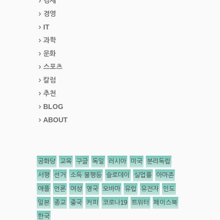
경제
경영
IT
과학
문화
스포츠
칼럼
추천
BLOG
ABOUT
공화당
교육
구글
독일
러시아
미국
분리독립
서평
선거
소득 불평등
슬로데이
실업률
아마존
애플
언론
여성
영국
오바마
유럽
유전자
인도
일본
종교
중국
커피
코로나19
트위터
페이스북
한국