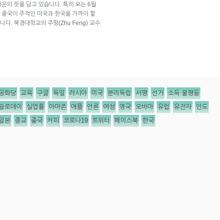
은의 뜻을 담고 있습니다. 특히 오는 6월
 중국이 주적인 미국과 한국을 가까이 할
. 북경대학교의 주펑(Zhu Feng) 교수
공화당
교육
구글
독일
러시아
미국
분리독립
서평
선거
소득 불평등
슬로데이
실업률
아마존
애플
언론
여성
영국
오바마
유럽
유전자
인도
일본
종교
중국
커피
코로나19
트위터
페이스북
한국