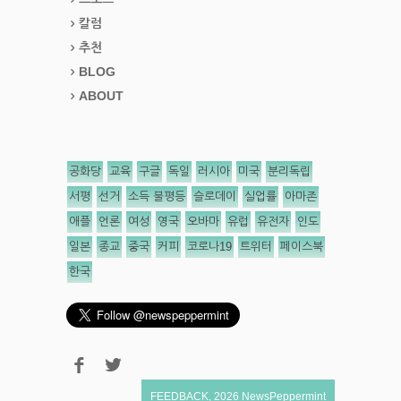
칼럼
추천
BLOG
ABOUT
공화당
교육
구글
독일
러시아
미국
분리독립
서평
선거
소득 불평등
슬로데이
실업률
아마존
애플
언론
여성
영국
오바마
유럽
유전자
인도
일본
종교
중국
커피
코로나19
트위터
페이스북
한국
FEEDBACK
,
2026
NewsPeppermint