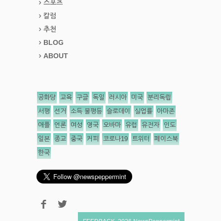
스포츠
칼럼
추천
BLOG
ABOUT
공화당
교육
구글
독일
러시아
미국
분리독립
서평
선거
소득 불평등
슬로데이
실업률
아마존
애플
언론
여성
영국
오바마
유럽
유전자
인도
일본
종교
중국
커피
코로나19
트위터
페이스북
한국