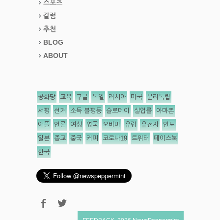
스포츠
칼럼
추천
BLOG
ABOUT
공화당
교육
구글
독일
러시아
미국
분리독립
서평
선거
소득 불평등
슬로데이
실업률
아마존
애플
언론
여성
영국
오바마
유럽
유전자
인도
일본
종교
중국
커피
코로나19
트위터
페이스북
한국