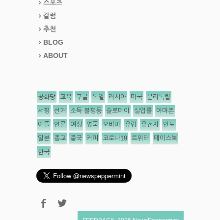
스포츠
칼럼
추천
BLOG
ABOUT
공화당
교육
구글
독일
러시아
미국
분리독립
서평
선거
소득 불평등
슬로데이
실업률
아마존
애플
언론
여성
영국
오바마
유럽
유전자
인도
일본
종교
중국
커피
코로나19
트위터
페이스북
한국