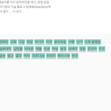
 테슬라를 미리 알아보았을 테고, 분명 살림
미디엄의 기술 블로그 원제로(OneZero)에
로의 필자
더 보기
→
공화당
교육
구글
독일
러시아
미국
분리독립
서평
선거
소득 불평등
슬로데이
실업률
아마존
애플
언론
여성
영국
오바마
유럽
유전자
인도
일본
종교
중국
커피
코로나19
트위터
페이스북
한국