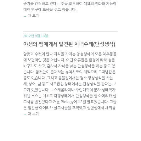
증거를 간직하고 있다는 것을 발견하여 색깔의 진화와 기능에
대한 연구에 도움을 주고 있습니다.
더 보기
→
2012년 9월 13일.
야생의 뱀에게서 발견된 처녀수태(단성생식)
암컷과 수컷이 만나 자식을 가지는 양성생식이 모든 척추동물
에 보편적인 것은 아닙니다. 어떤 어류들은 환경에 따라 성을
바꾸기도 하고, 혼자서 자식을 낳는 단성생식을 하는 종도 있
습니다. 암컷만이 존재하는 뉴멕시코의 채찍꼬리 도마뱀같은
종도 있습니다. 그리고 동물원에서는 평소 양성생식을 하는
새, 상어, 뱀 등도 사로잡힌 상태에서는 단성생식을 한다는 보
고가 있었습니다. 노스캐롤라이나 주립대학의 분자 생태학자
워렌 부스는 최초로 야생상태에서 단성생식을 한 아메리카 살
모사를 발견했다고 저널 Biology에 12일 발표했습니다. 그들
은 임신한 아메리카 살모사들을 포획했고 실험실에서 새끼를
더 보기
→