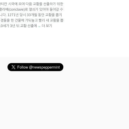
바티칸 시국에 모여 다음 교황을 선출하기 위한
라베(conclave)로 열쇠가 있어야 들어갈 수
니다. 1271년 당시 33개월 동안 교황을 뽑지
경들을 한 건물에 가둬놓고 빨리 새 교황을 뽑
10세가 3년 뒤 교황 선출에
더 보기
→