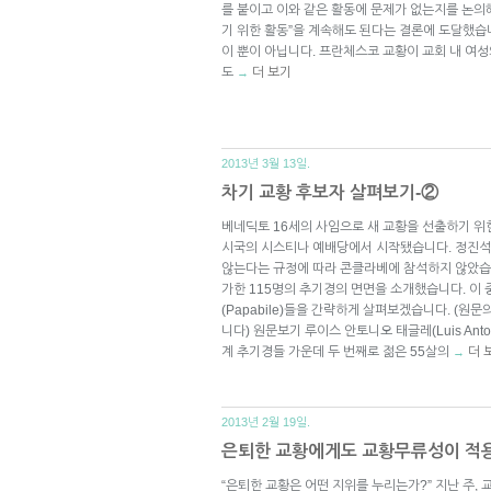
를 붙이고 이와 같은 활동에 문제가 없는지를 논의
기 위한 활동”을 계속해도 된다는 결론에 도달했습
이 뿐이 아닙니다. 프란체스코 교황이 교회 내 여
도
더 보기
→
2013년 3월 13일.
차기 교황 후보자 살펴보기-②
베네딕토 16세의 사임으로 새 교황을 선출하기 
시국의 시스티나 예배당에서 시작됐습니다. 정진석
않는다는 규정에 따라 콘클라베에 참석하지 않았습
가한 115명의 추기경의 면면을 소개했습니다. 이 
(Papabile)들을 간략하게 살펴보겠습니다. (원
니다) 원문보기 루이스 안토니오 태글레(Luis Anton
계 추기경들 가운데 두 번째로 젊은 55살의
더 
→
2013년 2월 19일.
은퇴한 교황에게도 교황무류성이 적
“은퇴한 교황은 어떤 지위를 누리는가?” 지난 주,