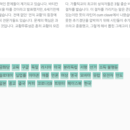
학적인 문제들이 제기되고 있습니다. 바티칸
다. 가톨릭교의 최고위 성직자들은 3월 중순 
칙을 따를 것이라고 발표했지만, 6세기만에
절차를 밟습니다. 이 절차를 가리키는 말은 콘클
습니다. 전에 없던 ‘전직 교황’의 등장에
있는이란 뜻의 라틴어 cum clave에서 나왔습
릭 전문가들도 있습니다. 문제의 핵심은 과
못한 추기경단을 압박하기 위해 시민들이 추기
 하는 것입니다. 교황무류성은 흔히 교황의 모든
으라고 종용했고, 그렇게 해서 뽑힌 그레고리 
공화당
교육
구글
독일
러시아
미국
분리독립
서평
선거
소득 불평등
슬로데이
실업률
아마존
애플
언론
여성
영국
오바마
유럽
유전자
인도
일본
종교
중국
커피
코로나19
트위터
페이스북
한국