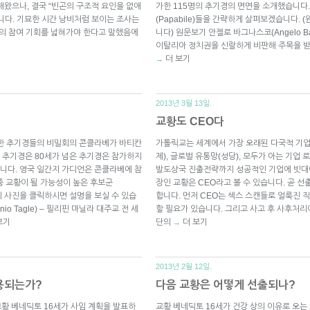
해왔으나, 결국 “빈곤의 구조적 요인을 없애
가한 115명의 추기경의 면면을 소개했습니다.
니다. 기묘한 시간 낭비처럼 보이는 조사는
(Papabile)들을 간략하게 살펴보겠습니다.
성의 참여 기회를 넓혀가야 한다고 말했음에
니다) 원문보기 안젤로 바그나스코(Angelo Ba
이탈리아 정치권을 신랄하게 비판해 주목을 받
더 보기
→
2013년 3월 13일.
교황도 CEO다
위한 추기경들의 비밀회의 콘클라베가 바티칸
가톨릭교는 세계에서 가장 오래된 다국적 기업입
 추기경은 80세가 넘은 추기경은 참가하지
제), 글로벌 유통망(성당), 모두가 아는 기업 
니다. 영국 일간지 가디언은 콘클라베에 참
발도상국 진출전략까지 성공적인 기업에 빗대어
중 교황이 될 가능성이 높은 후보군
장인 교황은 CEO라고 볼 수 있습니다. 곧 선
문의 사진을 클릭하시면 설명을 보실 수 있습
합니다. 먼저 CEO는 섹스 스캔들로 얼룩진 
io Tagle) – 필리핀 마닐라 대주교 전 세
할 필요가 있습니다. 그리고 사고 후 사후처
보기
단의
더 보기
→
2013년 2월 12일.
용되는가?
다음 교황은 어떻게 선출되나?
 교황 베네딕토 16세가 사임 계획을 발표하
교황 베네딕토 16세가 건강 상의 이유로 오