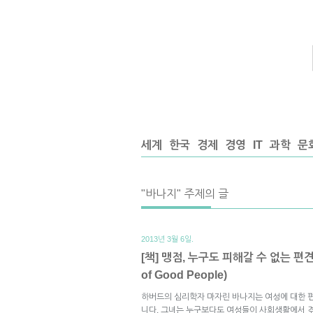
세계
한국
경제
경영
IT
과학
문
"바나지" 주제의 글
2013년 3월 6일.
[책] 맹점, 누구도 피해갈 수 없는 편견(Bl
of Good People)
하버드의 심리학자 마자린 바나지는 여성에 대한 
니다. 그녀는 누구보다도 여성들이 사회생활에서 겪