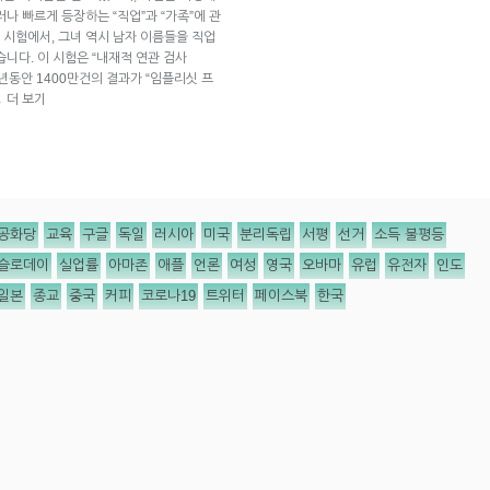
나 빠르게 등장하는 “직업”과 “가족”에 관
시험에서, 그녀 역시 남자 이름들을 직업
니다. 이 시험은 “내재적 연관 검사
 지난 15년동안 1400만건의 결과가 “임플리싯 프
더 보기
→
공화당
교육
구글
독일
러시아
미국
분리독립
서평
선거
소득 불평등
슬로데이
실업률
아마존
애플
언론
여성
영국
오바마
유럽
유전자
인도
일본
종교
중국
커피
코로나19
트위터
페이스북
한국