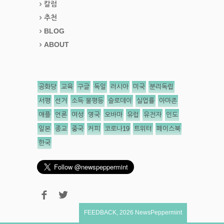
칼럼
추천
BLOG
ABOUT
공화당
교육
구글
독일
러시아
미국
분리독립
서평
선거
소득 불평등
슬로데이
실업률
아마존
애플
언론
여성
영국
오바마
유럽
유전자
인도
일본
종교
중국
커피
코로나19
트위터
페이스북
한국
FEEDBACK
,
2026
NewsPeppermint