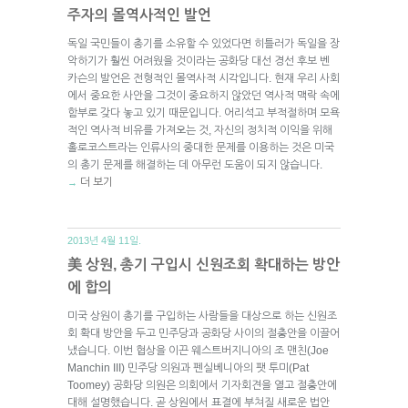
주자의 몰역사적인 발언
독일 국민들이 총기를 소유할 수 있었다면 히틀러가 독일을 장
악하기가 훨씬 어려웠을 것이라는 공화당 대선 경선 후보 벤
카슨의 발언은 전형적인 몰역사적 시각입니다. 현재 우리 사회
에서 중요한 사안을 그것이 중요하지 않았던 역사적 맥락 속에
함부로 갖다 놓고 있기 때문입니다. 어리석고 부적절하며 모욕
적인 역사적 비유를 가져오는 것, 자신의 정치적 이익을 위해
홀로코스트라는 인류사의 중대한 문제를 이용하는 것은 미국
의 총기 문제를 해결하는 데 아무런 도움이 되지 않습니다.
더 보기
→
2013년 4월 11일.
美 상원, 총기 구입시 신원조회 확대하는 방안
에 합의
미국 상원이 총기를 구입하는 사람들을 대상으로 하는 신원조
회 확대 방안을 두고 민주당과 공화당 사이의 절충안을 이끌어
냈습니다. 이번 협상을 이끈 웨스트버지니아의 조 맨친(Joe
Manchin III) 민주당 의원과 펜실베니아의 팻 투미(Pat
Toomey) 공화당 의원은 의회에서 기자회견을 열고 절충안에
대해 설명했습니다. 곧 상원에서 표결에 부쳐질 새로운 법안