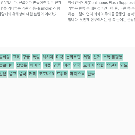
문 경우입니다. 신조어가 만들어진 것은 전자
영상인식억제(Continuous Flash Suppr
”를 의미하는 기존의 동사(smoke)와 함
기법은 한쪽 눈에는 정적인 그림을, 다른 쪽 
전자담배의 유해성에 대한 논란이 이어졌기
하는 그림이 먼저 의식의 주의를 끌동안, 정적
입니다. 첫번째 연구에서는 한 쪽 눈에는 문장
공화당
교육
구글
독일
러시아
미국
분리독립
서평
선거
소득 불평등
슬로데이
실업률
아마존
애플
언론
여성
영국
오바마
유럽
유전자
인도
일본
종교
중국
커피
코로나19
트위터
페이스북
한국