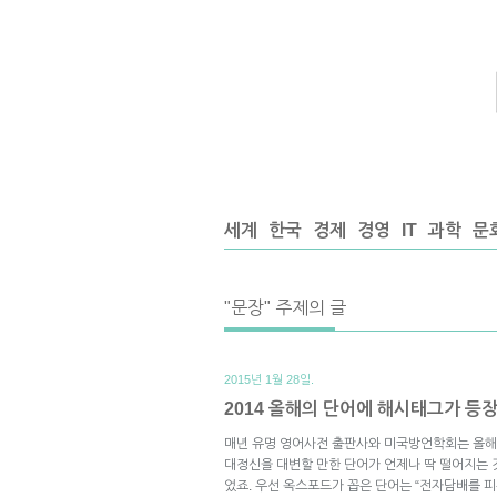
세계
한국
경제
경영
IT
과학
문
"문장" 주제의 글
2015년 1월 28일.
2014 올해의 단어에 해시태그가 등
매년 유명 영어사전 출판사와 미국방언학회는 올해의
대정신을 대변할 만한 단어가 언제나 딱 떨어지는 
었죠. 우선 옥스포드가 꼽은 단어는 “전자담배를 피우