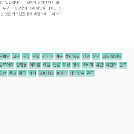
는 일일겁니다. 비밀리에 진행된 매각 협
느 누구도 이 질문에 대한 확답을 내놓긴 어
 있는 것은 와츠앱을 통해 비밀스레
더 보
→
공화당
교육
구글
독일
러시아
미국
분리독립
서평
선거
소득 불평등
슬로데이
실업률
아마존
애플
언론
여성
영국
오바마
유럽
유전자
인도
일본
종교
중국
커피
코로나19
트위터
페이스북
한국