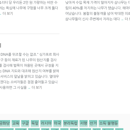
1리터 당 우리돈 2만 원 가량하는 비싼 수
낮아져 수입 목재 가격이 떨어지자 삼나무는 더
려는 욕심에 나무에 구멍을 너무 크게 뚫다
림의 40%를 차지하는 나무가 됐습니다. 해
더 보기
어났습니다. 봄철의 불청객을 넘어 막대한 의
→
삼나무들이 신사 주변에서 자라는 데다
더
→
비
 DNA를 위조할 수는 없죠.” 싱가포르 회사
는 목재 가구 등의 재료가 된 나무의 원산지를 검사
를 검사해 벌목이 허용된 곳에서 규정을 지
는 DNA 지도와 대조해 원산지 여부를 밝혀
A 서비스의 앞날을 밝히고 있습니다. 열대우
야겠다는 소비자들은 점점 줄어들고 있습니
 사용하면 그 사실을
더 보기
→
공화당
교육
구글
독일
러시아
미국
분리독립
서평
선거
소득 불평등