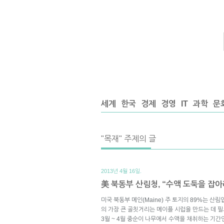
세계
한국
경제
경영
IT
과학
문
"목재" 주제의 글
2013년 4월 16일.
美 북동부 산림청, “수액 도둑을 잡아
미국 북동부 메인(Maine) 주 토지의 89%는 산
의 가장 큰 골칫거리는 메이플 시럽을 만드는 데 
3월 ~ 4월 중순이 나무에서 수액을 채취하는 기간