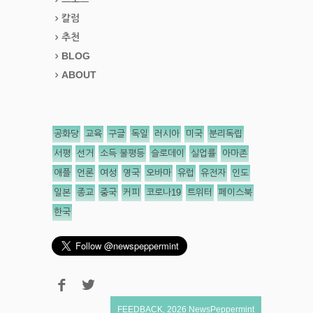
칼럼
추천
BLOG
ABOUT
공화당
교육
구글
독일
러시아
미국
분리독립
서평
선거
소득 불평등
슬로데이
실업률
아마존
애플
언론
여성
영국
오바마
유럽
유전자
인도
일본
종교
중국
커피
코로나19
트위터
페이스북
한국
FEEDBACK
,
2026
NewsPeppermint