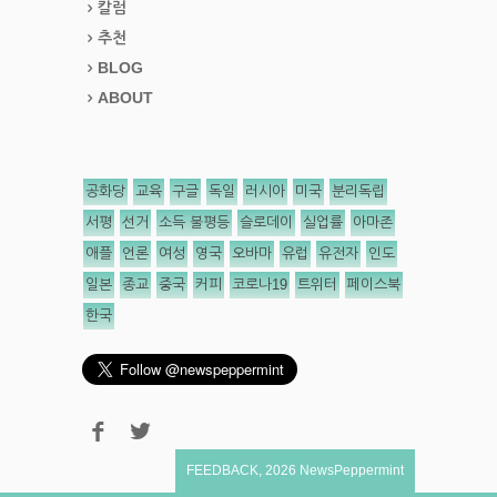
칼럼
추천
BLOG
ABOUT
공화당
교육
구글
독일
러시아
미국
분리독립
서평
선거
소득 불평등
슬로데이
실업률
아마존
애플
언론
여성
영국
오바마
유럽
유전자
인도
일본
종교
중국
커피
코로나19
트위터
페이스북
한국
FEEDBACK
,
2026
NewsPeppermint