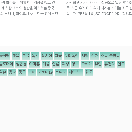
자력 발전을 대체할 에너지원을 찾고 있
사막의 먼지가 5,000 m 상공으로 날린 후 
 세계 석탄 소비의 절반을 차지하는 중국으
즉, 지금 우리 머리 위에 내리는 비에는 지구
부의 몬태나, 와이오밍 주는 미국 전체 석탄
습니다. 지난달 1일, SCIENCE지에는 캘리
공화당
교육
구글
독일
러시아
미국
분리독립
서평
선거
소득 불평등
슬로데이
실업률
아마존
애플
언론
여성
영국
오바마
유럽
유전자
인도
일본
종교
중국
커피
코로나19
트위터
페이스북
한국