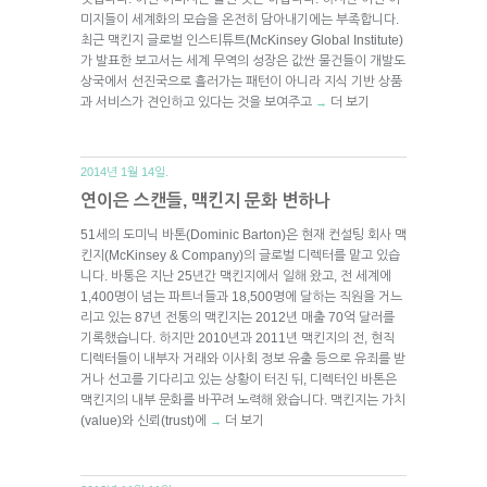
미지들이 세계화의 모습을 온전히 담아내기에는 부족합니다.
최근 맥킨지 글로벌 인스티튜트(McKinsey Global Institute)
가 발표한 보고서는 세계 무역의 성장은 값싼 물건들이 개발도
상국에서 선진국으로 흘러가는 패턴이 아니라 지식 기반 상품
과 서비스가 견인하고 있다는 것을 보여주고
더 보기
→
2014년 1월 14일.
연이은 스캔들, 맥킨지 문화 변하나
51세의 도미닉 바톤(Dominic Barton)은 현재 컨설팅 회사 맥
킨지(McKinsey & Company)의 글로벌 디렉터를 맡고 있습
니다. 바통은 지난 25년간 맥킨지에서 일해 왔고, 전 세계에
1,400명이 넘는 파트너들과 18,500명에 달하는 직원을 거느
리고 있는 87년 전통의 맥킨지는 2012년 매출 70억 달러를
기록했습니다. 하지만 2010년과 2011년 맥킨지의 전, 현직
디렉터들이 내부자 거래와 이사회 정보 유출 등으로 유죄를 받
거나 선고를 기다리고 있는 상황이 터진 뒤, 디렉터인 바톤은
맥킨지의 내부 문화를 바꾸려 노력해 왔습니다. 맥킨지는 가치
(value)와 신뢰(trust)에
더 보기
→