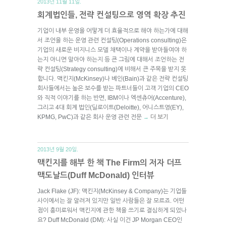
2013년 11월 11일.
회계법인들, 전략 컨설팅으로 영역 확장 추진
기업이 내부 운영을 어떻게 더 효율적으로 해야 하는가에 대해
서 조언을 하는 운영 관련 컨설팅(Operations consulting)은
기업의 새로운 비지니스 모델 채택이나 계약을 받아들여야 하
는지 아니면 말아야 하는지 등 큰 그림에 대해서 조언하는 전
략 컨설팅(Strategy consulting)에 비해서 큰 주목을 받지 못
합니다. 맥킨지(McKinsey)나 베인(Bain)과 같은 전략 컨설팅
회사들에서는 높은 보수를 받는 파트너들이 고객 기업의 CEO
와 직적 이야기를 하는 반면, IBM이나 엑센츄어(Accenture),
그리고 4대 회계 법인(딜로이트(Deloitte), 어니스트영(EY),
KPMG, PwC)과 같은 회사 운영 관련 전문
더 보기
→
2013년 9월 20일.
맥킨지를 해부 한 책 The Firm의 저자 더프
맥도날드(Duff McDonald) 인터뷰
Jack Flake (JF): 맥킨지(McKinsey & Company)는 기업들
사이에서는 잘 알려져 있지만 일반 사람들은 잘 모르죠. 어떤
점이 흥미로워서 맥킨지에 관한 책을 쓰기로 결심하게 되었나
요? Duff McDonald (DM): 사실 이건 JP Morgan CEO인