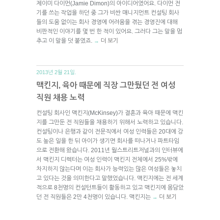
제이미 다이먼(Jamie Dimon)의 아이디어였어요. 다이먼 전
기를 쓰는 작업을 하던 중 그가 비싼 매니지먼트 컨설팅 회사
들의 도움 없이는 회사 경영에 어려움을 겪는 경영진에 대해
비판적인 이야기를 몇 번 한 적이 있어요. 그러다 그는 말을 멈
추고 이 말을 덧 붙였죠.
더 보기
→
2013년 2월 21일.
맥킨지, 육아 때문에 직장 그만뒀던 전 여성
직원 채용 노력
컨설팅 회사인 맥킨지(McKinsey)가 결혼과 육아 때문에 맥킨
지를 그만둔 전 직원들을 채용하기 위해서 노력하고 있습니다.
컨설팅이나 은행과 같이 전문직에서 여성 인력들은 20대에 강
도 높은 일을 한 뒤 아이가 생기면 회사를 떠나거나 파트타임
으로 전환해 왔습니다. 2011년 월스트리트저널과의 인터뷰에
서 맥킨지 디렉터는 여성 인력이 맥킨지 전체에서 25%밖에
차지하지 않는다며 이는 회사가 능력있는 많은 여성들은 놓치
고 있다는 것을 의미한다고 말했었습니다. 맥킨지에는 전 세계
적으로 8천명의 컨설턴트들이 활동하고 있고 맥킨지에 몸담았
던 전 직원들은 2만 4천명이 있습니다. 맥킨지는
더 보기
→